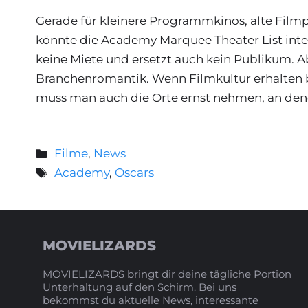
Gerade für kleinere Programmkinos, alte Filmp
könnte die Academy Marquee Theater List inter
keine Miete und ersetzt auch kein Publikum. Abe
Branchenromantik. Wenn Filmkultur erhalten ble
muss man auch die Orte ernst nehmen, an dene
Kategorien
Filme
,
News
Schlagwörter
Academy
,
Oscars
MOVIELIZARDS
MOVIELIZARDS bringt dir deine tägliche Portion
Unterhaltung auf den Schirm. Bei uns
bekommst du aktuelle News, interessante