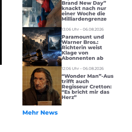
Brand New Day”
knackt nach nur
einer Woche die
Milliardengrenze
13:06 Uhr – 06.08.2026
Paramount und
Warner Bros.:
Richterin weist
Klage von
Abonnenten ab
12:06 Uhr – 06.08.2026
“Wonder Man”-Aus
trifft auch
Regisseur Cretton:
“Es bricht mir das
Herz”
Mehr News