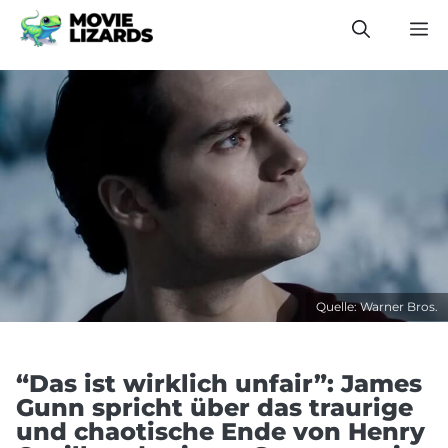
Zum
M
Inhalt
springen
Quelle: Warner Bros.
“Das ist wirklich unfair”: James
Gunn spricht über das traurige
und chaotische Ende von Henry