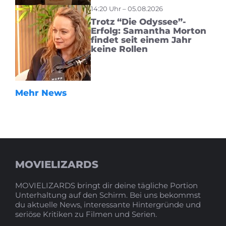
14:20 Uhr – 05.08.2026
Trotz “Die Odyssee”-
Erfolg: Samantha Morton
findet seit einem Jahr
keine Rollen
Mehr News
MOVIELIZARDS
MOVIELIZARDS bringt dir deine tägliche Portion
Unterhaltung auf den Schirm. Bei uns bekommst
du aktuelle News, interessante Hintergründe und
seriöse Kritiken zu Filmen und Serien.