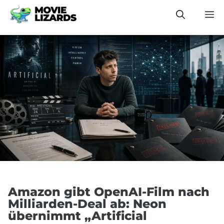
Zum
M
Inhalt
springen
Amazon gibt OpenAI-Film nach
Milliarden-Deal ab: Neon
übernimmt „Artificial