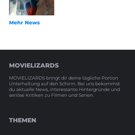
Mehr News
MOVIELIZARDS
MOVIELIZARDS bringt dir deine tägliche Portion
Unterhaltung auf den Schirm. Bei uns bekommst
du aktuelle News, interessante Hintergründe und
seriöse Kritiken zu Filmen und Serien.
THEMEN