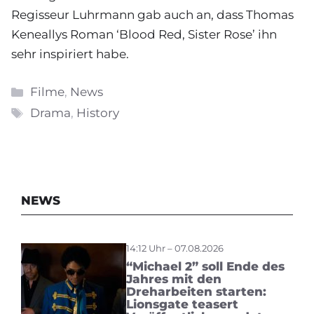
Regisseur Luhrmann gab auch an, dass Thomas
Keneallys Roman ‘Blood Red, Sister Rose’ ihn
sehr inspiriert habe.
Kategorien
Filme
,
News
Schlagwörter
Drama
,
History
NEWS
14:12 Uhr – 07.08.2026
“Michael 2” soll Ende des
Jahres mit den
Dreharbeiten starten:
Lionsgate teasert