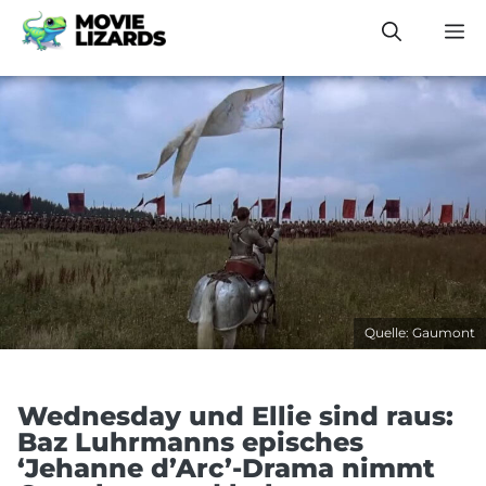
Zum
M
Inhalt
springen
Quelle: Gaumont
Wednesday und Ellie sind raus:
Baz Luhrmanns episches
‘Jehanne d’Arc’-Drama nimmt