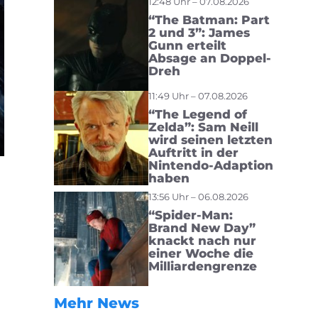
12:48 Uhr – 07.08.2026
“The Batman: Part
2 und 3”: James
Gunn erteilt
Absage an Doppel-
Dreh
11:49 Uhr – 07.08.2026
“The Legend of
Zelda”: Sam Neill
wird seinen letzten
Auftritt in der
Nintendo-Adaption
haben
13:56 Uhr – 06.08.2026
“Spider-Man:
Brand New Day”
knackt nach nur
einer Woche die
Milliardengrenze
Mehr News