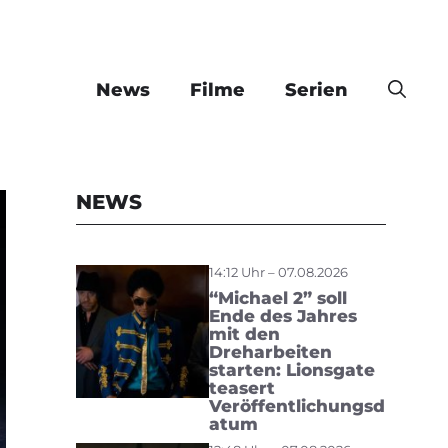
News
Filme
Serien
NEWS
14:12 Uhr – 07.08.2026
“Michael 2” soll
Ende des Jahres
mit den
Dreharbeiten
starten: Lionsgate
teasert
Veröffentlichungsd
atum