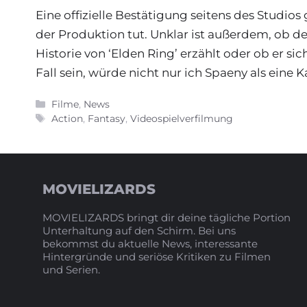
Eine offizielle Bestätigung seitens des Studios g
der Produktion tut. Unklar ist außerdem, ob de
Historie von ‘Elden Ring’ erzählt oder ob er sic
Fall sein, würde nicht nur ich Spaeny als eine 
Kategorien
Filme
,
News
Schlagwörter
Action
,
Fantasy
,
Videospielverfilmung
MOVIELIZARDS
MOVIELIZARDS bringt dir deine tägliche Portion
Unterhaltung auf den Schirm. Bei uns
bekommst du aktuelle News, interessante
Hintergründe und seriöse Kritiken zu Filmen
und Serien.