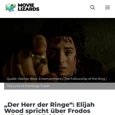
Zum
M
Inhalt
springen
Quelle: Warner Bros. Entertainment / The Fellowship of the Ring |
The Lord of the Rings Trailer
„Der Herr der Ringe“: Elijah
Wood spricht über Frodos