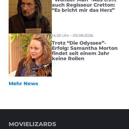
auch Regisseur Cretton:
“Es bricht mir das Herz”
14:20 Uhr – 05.08.2026
Trotz “Die Odyssee”-
Erfolg: Samantha Morton
findet seit einem Jahr
keine Rollen
Mehr News
MOVIELIZARDS