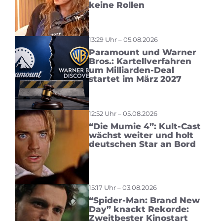
keine Rollen
13:29 Uhr – 05.08.2026
Paramount und Warner
Bros.: Kartellverfahren
um Milliarden-Deal
startet im März 2027
12:52 Uhr – 05.08.2026
“Die Mumie 4”: Kult-Cast
wächst weiter und holt
deutschen Star an Bord
15:17 Uhr – 03.08.2026
“Spider-Man: Brand New
Day” knackt Rekorde:
Zweitbester Kinostart