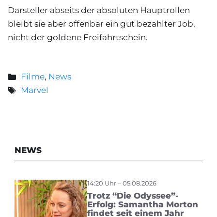
Darsteller abseits der absoluten Hauptrollen
bleibt sie aber offenbar ein gut bezahlter Job,
nicht der goldene Freifahrtschein.
Kategorien
Filme
,
News
Schlagwörter
Marvel
NEWS
14:20 Uhr – 05.08.2026
Trotz “Die Odyssee”-
Erfolg: Samantha Morton
findet seit einem Jahr