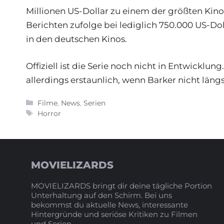
Millionen US-Dollar zu einem der größten Kin
Berichten zufolge bei lediglich 750.000 US-Doll
in den deutschen Kinos.
Offiziell ist die Serie noch nicht in Entwickl
allerdings erstaunlich, wenn Barker nicht läng
Kategorien
Filme
,
News
,
Serien
Schlagwörter
Horror
MOVIELIZARDS
MOVIELIZARDS bringt dir deine tägliche Portion
Unterhaltung auf den Schirm. Bei uns
bekommst du aktuelle News, interessante
Hintergründe und seriöse Kritiken zu Filmen
und Serien.