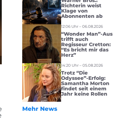
Warner Bros.:
Richterin weist
Klage von
Abonnenten ab
12:06 Uhr – 06.08.2026
“Wonder Man”-Aus
trifft auch
Regisseur Cretton:
“Es bricht mir das
Herz”
14:20 Uhr – 05.08.2026
Trotz “Die
Odyssee”-Erfolg:
Samantha Morton
findet seit einem
Jahr keine Rollen
e
Mehr News
e