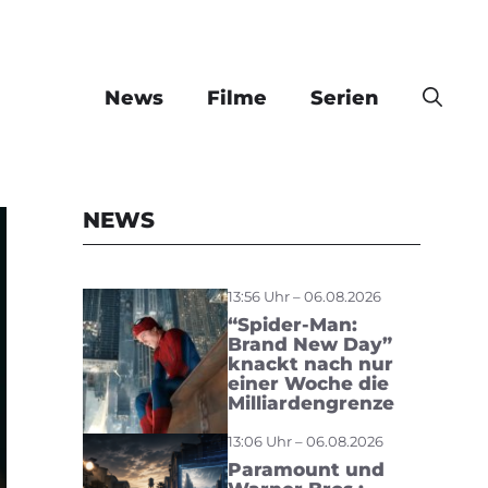
News
Filme
Serien
NEWS
13:56 Uhr – 06.08.2026
“Spider-Man:
Brand New Day”
knackt nach nur
einer Woche die
Milliardengrenze
13:06 Uhr – 06.08.2026
Paramount und