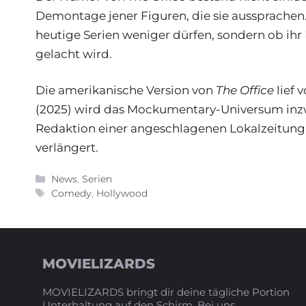
Demontage jener Figuren, die sie aussprachen.
heutige Serien weniger dürfen, sondern ob ihr
gelacht wird.
Die amerikanische Version von
The Office
lief 
(2025) wird das Mockumentary-Universum inzwi
Redaktion einer angeschlagenen Lokalzeitung 
verlängert.
Kategorien
News
,
Serien
Schlagwörter
Comedy
,
Hollywood
MOVIELIZARDS
MOVIELIZARDS bringt dir deine tägliche Portion
Unterhaltung auf den Schirm. Bei uns