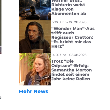
Warner Bros.:
Richterin weist
Klage von
Abonnenten ab
12:06 Uhr – 06.08.2026
“Wonder Man”-Aus
trifft auch
Regisseur Cretton:
“Es bricht mir das
Herz”
14:20 Uhr – 05.08.2026
Trotz “Die
Odyssee”-Erfolg:
Samantha Morton
findet seit einem
Jahr keine Rollen
Mehr News
e