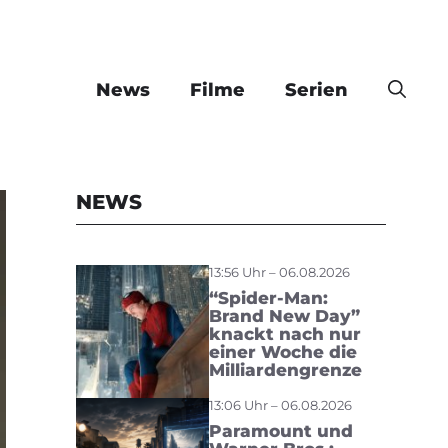
News
Filme
Serien
NEWS
13:56 Uhr – 06.08.2026
“Spider-Man:
Brand New Day”
knackt nach nur
einer Woche die
Milliardengrenze
13:06 Uhr – 06.08.2026
Paramount und