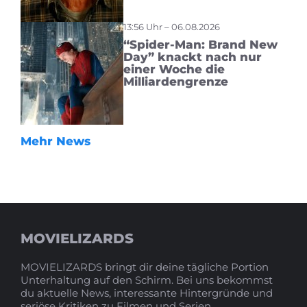
13:56 Uhr – 06.08.2026
“Spider-Man: Brand New
Day” knackt nach nur
einer Woche die
Milliardengrenze
Mehr News
MOVIELIZARDS
MOVIELIZARDS bringt dir deine tägliche Portion
Unterhaltung auf den Schirm. Bei uns bekommst
du aktuelle News, interessante Hintergründe und
seriöse Kritiken zu Filmen und Serien.