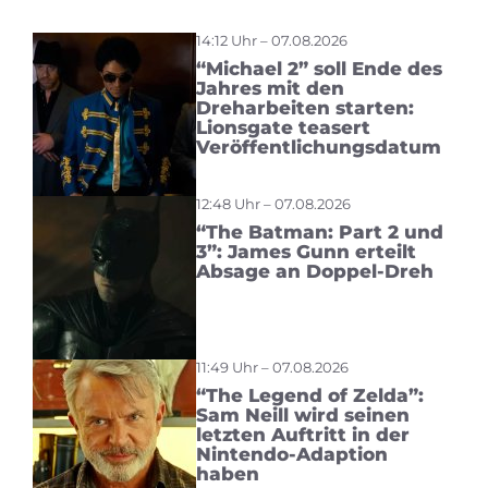
14:12 Uhr – 07.08.2026
“Michael 2” soll Ende des
Jahres mit den
Dreharbeiten starten:
Lionsgate teasert
Veröffentlichungsdatum
12:48 Uhr – 07.08.2026
“The Batman: Part 2 und
3”: James Gunn erteilt
Absage an Doppel-Dreh
11:49 Uhr – 07.08.2026
“The Legend of Zelda”:
Sam Neill wird seinen
letzten Auftritt in der
Nintendo-Adaption
haben