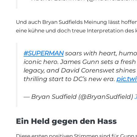
Und auch Bryan Sudfields Meinung lässt hoffe
eine kühne und doch treue Interpretation des 
#SUPERMAN
soars with heart, humor
iconic hero. James Gunn sets a fresh
legacy, and David Corenswet shines w
thrilling start to DC’s new era.
pic.t
— Bryan Sudfield (@BryanSudfield)
Ein Held gegen den Hass
Diese ersten positiven Stimmen sind für Gunn s