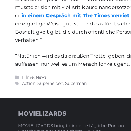
musste er sich mit viel Kritik auseinandersetze
er
in einem Gespräch mit The Times verriet
einzigartige Weise gut ist – und das fühlt sich
Boshaftigkeit gibt, die durch öffentliche Pers
verhalten.”
“Natürlich wird es da draußen Trottel geben, di
auffassen, nur weil es um Menschlichkeit geht. 
Kategorien
Filme
,
News
Schlagwörter
Action
,
Superhelden
,
Superman
MOVIELIZARDS
MOVIELIZARDS bringt dir deine tägliche Portion