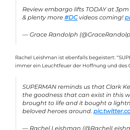
Review embargo lifts TODAY at 3pm
& plenty more
#DC
videos coming!
p
— Grace Randolph (@GraceRandol
Rachel Leishman ist ebenfalls begeistert: “SU
immer ein Leuchtfeuer der Hoffnung und des Gu
SUPERMAN reminds us that Clark Ke
the goodness that can exist in this 
brought to life and it bought a ligh
beloved heroes around.
pic.twitter.
— Rachel Leishman (@RachelLeis