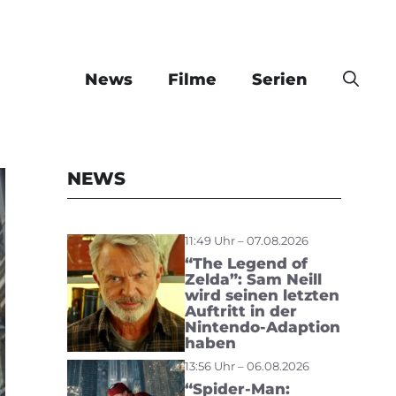
News
Filme
Serien
NEWS
11:49 Uhr – 07.08.2026
“The Legend of
Zelda”: Sam Neill
wird seinen letzten
Auftritt in der
Nintendo-Adaption
haben
13:56 Uhr – 06.08.2026
“Spider-Man: