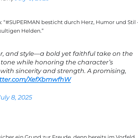
n: “#SUPERMAN besticht durch Herz, Humor und Stil 
kultigen Helden.”
, and style—a bold yet faithful take on the
 tone while honoring the character’s
ith sincerity and strength. A promising,
witter.com/XefXbmwfhW
July 8, 2025
icher ein Grund zur Freude, denn bereits im Vorfeld