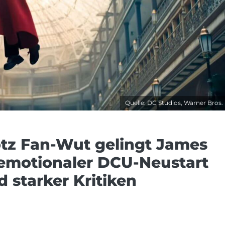
Quelle: DC Studios, Warner Bros.
rotz Fan-Wut gelingt James
emotionaler DCU-Neustart
d starker Kritiken