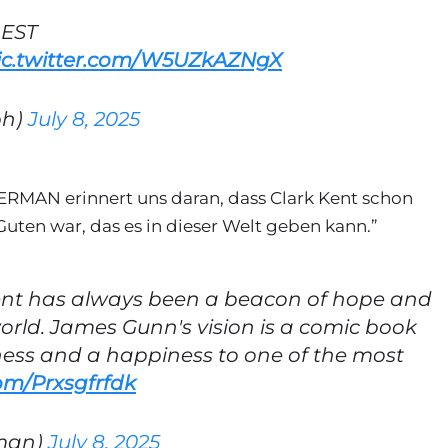
 EST
ic.twitter.com/W5UZkAZNgX
ph)
July 8, 2025
PERMAN erinnert uns daran, dass Clark Kent schon
ten war, das es in dieser Welt geben kann.”
nt has always been a beacon of hope and
world. James Gunn's vision is a comic book
tness and a happiness to one of the most
com/Prxsgfrfdk
hman)
July 8, 2025