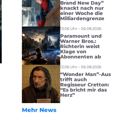
Brand New Day”
knackt nach nur
einer Woche die
Milliardengrenze
13:06 Uhr – 06.08.2026
Paramount und
Warner Bros.:
Richterin weist
Klage von
Abonnenten ab
12:06 Uhr – 06.08.2026
“Wonder Man”-Aus
trifft auch
Regisseur Cretton:
“Es bricht mir das
Herz”
Mehr News