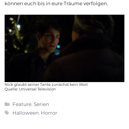
können euch bis in eure Träume verfolgen.
Nick glaubt seiner Tante zunächst kein Wort
Quelle: Universal Television
Kategorien
Feature
,
Serien
Schlagwörter
Halloween
,
Horror