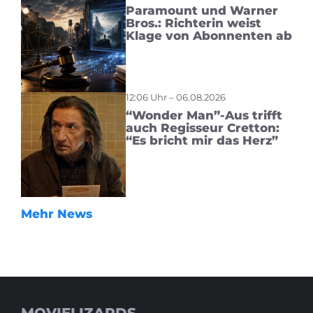
Paramount und Warner
Bros.: Richterin weist
Klage von Abonnenten ab
12:06 Uhr – 06.08.2026
“Wonder Man”-Aus trifft
auch Regisseur Cretton:
“Es bricht mir das Herz”
Mehr News
MOVIELIZARDS