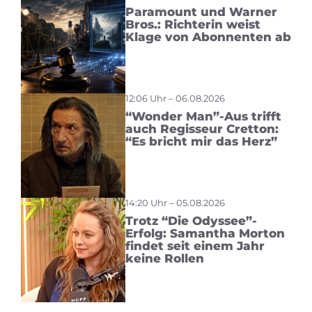
Paramount und Warner
Bros.: Richterin weist
Klage von Abonnenten ab
12:06 Uhr – 06.08.2026
“Wonder Man”-Aus trifft
auch Regisseur Cretton:
“Es bricht mir das Herz”
14:20 Uhr – 05.08.2026
Trotz “Die Odyssee”-
Erfolg: Samantha Morton
findet seit einem Jahr
keine Rollen