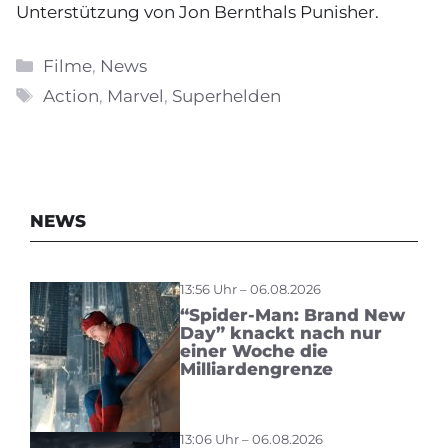
Unterstützung von Jon Bernthals Punisher.
Kategorien
Filme
,
News
Schlagwörter
Action
,
Marvel
,
Superhelden
NEWS
13:56 Uhr – 06.08.2026
“Spider-Man: Brand New
Day” knackt nach nur
einer Woche die
Milliardengrenze
13:06 Uhr – 06.08.2026