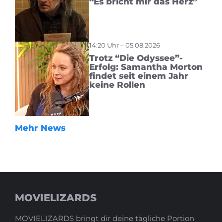
“Es bricht mir das Herz”
14:20 Uhr – 05.08.2026
Trotz “Die Odyssee”-
Erfolg: Samantha Morton
findet seit einem Jahr
keine Rollen
Mehr News
MOVIELIZARDS
MOVIELIZARDS bringt dir deine tägliche Portion