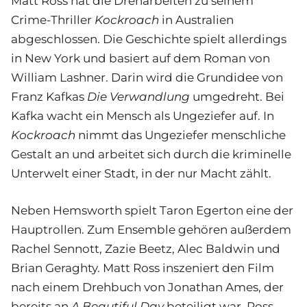
Matt Ross hat die Dreharbeiten zu seinem
Crime-Thriller
Kockroach
in Australien
abgeschlossen. Die Geschichte spielt allerdings
in New York und basiert auf dem Roman von
William Lashner. Darin wird die Grundidee von
Franz Kafkas
Die Verwandlung
umgedreht. Bei
Kafka wacht ein Mensch als Ungeziefer auf. In
Kockroach
nimmt das Ungeziefer menschliche
Gestalt an und arbeitet sich durch die kriminelle
Unterwelt einer Stadt, in der nur Macht zählt.
Neben Hemsworth spielt Taron Egerton eine der
Hauptrollen. Zum Ensemble gehören außerdem
Rachel Sennott, Zazie Beetz, Alec Baldwin und
Brian Geraghty. Matt Ross inszeniert den Film
nach einem Drehbuch von Jonathan Ames, der
bereits an
A Beautiful Day
beteiligt war. Ross