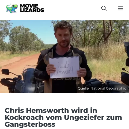
Zum
M
Inhalt
springen
Quelle: National Geographic
Chris Hemsworth wird in
Kockroach vom Ungeziefer zum
Gangsterboss