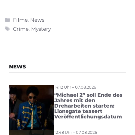
Kategorien
Filme
,
News
Schlagwörter
Crime
,
Mystery
NEWS
14:12 Uhr – 07.08.2026
“Michael 2” soll Ende des
Jahres mit den
Dreharbeiten starten:
Lionsgate teasert
Veröffentlichungsdatum
12:48 Uhr – 07.08.2026