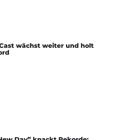
Cast wächst weiter und holt
ord
 New Day” knackt Rekorde: