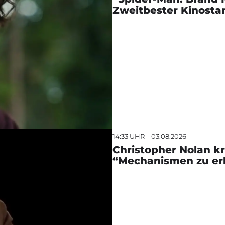
Zweitbester Kinostar
14:33 UHR – 03.08.2026
Christopher Nolan kri
“Mechanismen zu erk