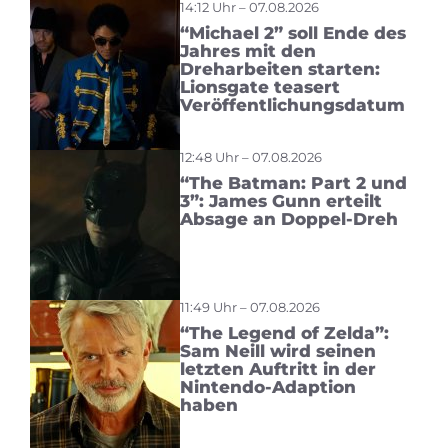
14:12 Uhr – 07.08.2026
“Michael 2” soll Ende des
Jahres mit den
Dreharbeiten starten:
Lionsgate teasert
Veröffentlichungsdatum
12:48 Uhr – 07.08.2026
“The Batman: Part 2 und
3”: James Gunn erteilt
Absage an Doppel-Dreh
11:49 Uhr – 07.08.2026
“The Legend of Zelda”:
Sam Neill wird seinen
letzten Auftritt in der
Nintendo-Adaption
haben