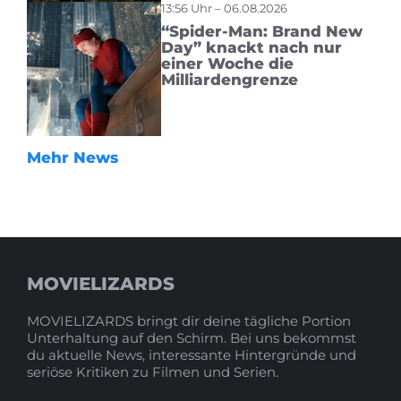
13:56 Uhr – 06.08.2026
“Spider-Man: Brand New
Day” knackt nach nur
einer Woche die
Milliardengrenze
Mehr News
MOVIELIZARDS
MOVIELIZARDS bringt dir deine tägliche Portion
Unterhaltung auf den Schirm. Bei uns bekommst
du aktuelle News, interessante Hintergründe und
seriöse Kritiken zu Filmen und Serien.