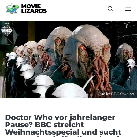
Zum
M
Inhalt
springen
Quelle: BBC Studios
Doctor Who vor jahrelanger
Pause? BBC streicht
Weihnachtsspecial und sucht