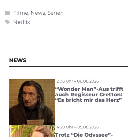
Kategorien
Filme
,
News
,
Serien
Schlagwörter
Netflix
NEWS
12:06 Uhr – 06.08.2026
“Wonder Man”-Aus trifft
auch Regisseur Cretton:
“Es bricht mir das Herz”
14:20 Uhr – 05.08.2026
Trotz “Die Odyssee”-