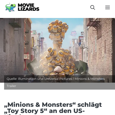
Zum
M
Inhalt
springen
Quelle: illumination und Universal Pictures / Minions & Monsters
Trailer
„Minions & Monsters“ schlägt
„Toy Story 5“ an den US-