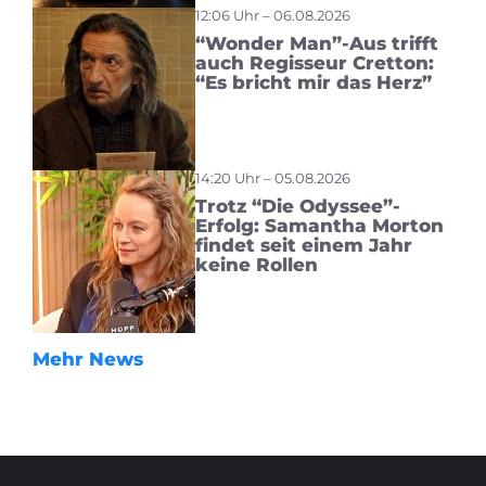
12:06 Uhr – 06.08.2026
“Wonder Man”-Aus trifft
auch Regisseur Cretton:
“Es bricht mir das Herz”
14:20 Uhr – 05.08.2026
Trotz “Die Odyssee”-
Erfolg: Samantha Morton
findet seit einem Jahr
keine Rollen
Mehr News