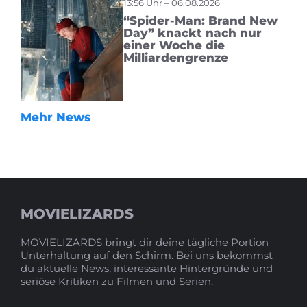
13:56 Uhr – 06.08.2026
“Spider-Man: Brand New
Day” knackt nach nur
einer Woche die
Milliardengrenze
Mehr News
MOVIELIZARDS
MOVIELIZARDS bringt dir deine tägliche Portion
Unterhaltung auf den Schirm. Bei uns bekommst
du aktuelle News, interessante Hintergründe und
seriöse Kritiken zu Filmen und Serien.