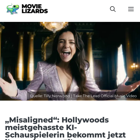
Zum
M
Inhalt
springen
Quelle: Tilly Norwood | Take The Lead Official Music Video
„Misaligned“: Hollywoods
meistgehasste KI-
Schauspielerin bekommt jetzt