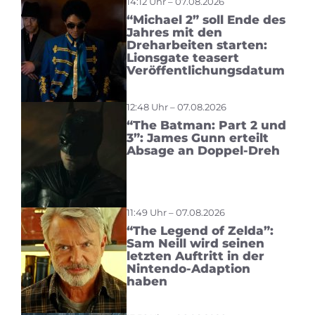
14:12 Uhr – 07.08.2026
“Michael 2” soll Ende des
Jahres mit den
Dreharbeiten starten:
Lionsgate teasert
Veröffentlichungsdatum
12:48 Uhr – 07.08.2026
“The Batman: Part 2 und
3”: James Gunn erteilt
Absage an Doppel-Dreh
11:49 Uhr – 07.08.2026
“The Legend of Zelda”:
Sam Neill wird seinen
letzten Auftritt in der
Nintendo-Adaption
haben