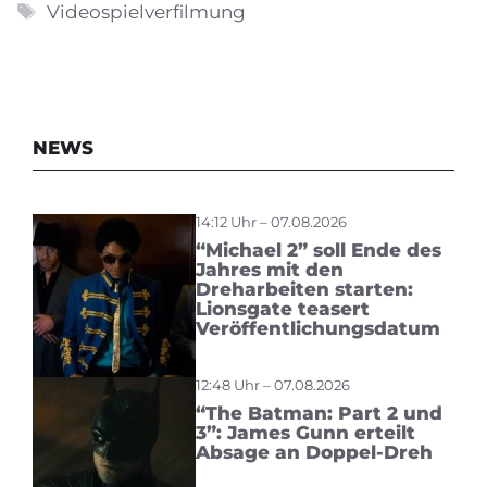
Schlagwörter
Videospielverfilmung
NEWS
14:12 Uhr – 07.08.2026
“Michael 2” soll Ende des
Jahres mit den
Dreharbeiten starten:
Lionsgate teasert
Veröffentlichungsdatum
12:48 Uhr – 07.08.2026
“The Batman: Part 2 und
3”: James Gunn erteilt
Absage an Doppel-Dreh